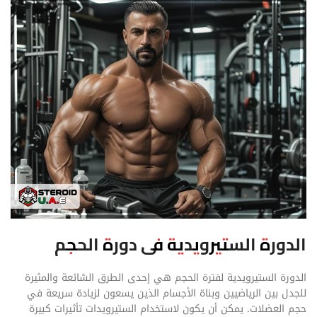
الدورة الستيرويدية فی دورة الحجم
الدورة الستيرويدية لفترة الحجم هي إحدى الطرق الشائعة والمثيرة
للجدل بين الرياضيين وبناة الأجسام الذين يسعون لزيادة سريعة في
حجم العضلات. يمكن أن يكون لاستخدام الستيرويدات تأثيرات كبيرة