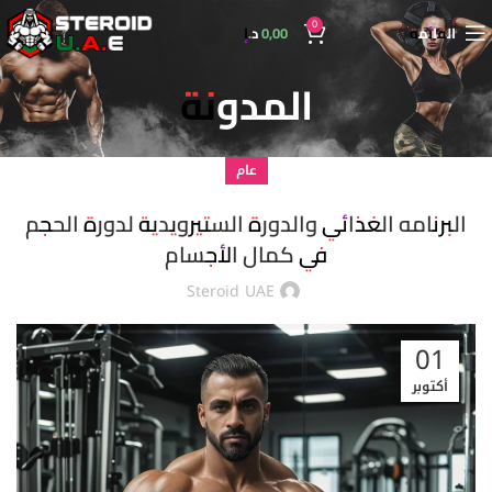
0
القائمة
0,00
د.إ
المدونة
عام
البرنامه الغذائي والدورة الستيرويدية لدورة الحجم
في كمال الأجسام
Steroid UAE
01
أكتوبر