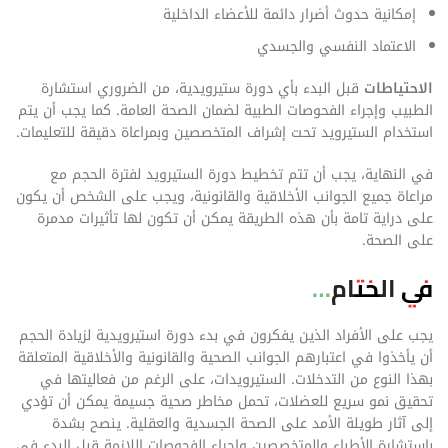
إمكانية حدوث أضرار دائمة للأعضاء الداخلية
الاعتماد النفسي والجسدي
الاحتياطات
قبل البدء بأي دورة ستيرويدية، من الضروري استشارة
الطبيب وإجراء الفحوصات الطبية لضمان الصحة العامة. كما يجب أن يتم
استخدام الستيرويد تحت إشراف المتخصصين وبمراعاة دقيقة للتعليمات.
في النهاية، يجب أن تتم تخطيط دورة الستيرويد لفترة الحجم مع
مراعاة جميع الجوانب الأخلاقية والقانونية، ويجب على الشخص أن يكون
على دراية تامة بأن هذه الطريقة يمكن أن تكون لها تأثيرات مدمرة
على الصحة.
في الختام…
يجب على الأفراد الذين يفكرون في بدء دورة استيرويدية لزيادة الحجم
أن يأخذوا في اعتبارهم الجوانب الصحية والقانونية والأخلاقية المتعلقة
بهذا النوع من التدخلات. الستيرويدات، على الرغم من فعاليتها في
تحقيق نمو سريع للعضلات، تحمل مخاطر صحية جسيمة يمكن أن تؤدي
إلى آثار طويلة الأمد على الصحة الجسدية والعقلية. ينصح بشدة
باستشارة الأطباء والمتخصصين وإجراء الفحوصات اللازمة قبل البدء في