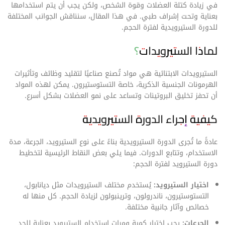
في زيادة كتلة العضلات وقوة الشخص، ولكن يجب أن يتم استخدامها
بعناية وتحت إشراف طبي. في هذا المقال، سنناقش الجوانب المختلفة
للدورة الستيرويدية لفترة الحجم.
لماذا الستيرويدات؟
الستيرويدات الابتنائية هي مواد تُصنع صناعيًا لتقليد وظائف وتأثيرات
الهرمونات الجنسية الذكرية، خاصة التستوستيرون. يمكن لهذه المواد
أن تحفز تخليق البروتينات وتساعد على نمو العضلات بشكل أسرع.
كيفية إجراء الدورة الستيرويدية
عادةً ما تُجرى الدورة الستيرويدية بناءً على نوع الستيرويد، الجرعة، مدة
الاستخدام، وتتابع الدورات. فيما يلي بعض النقاط الرئيسية لتخطيط
دورة الستيرويد لفترة الحجم:
اختيار الستيرويد:
يُستخدم مختلف الستيرويدات مثل ديانابول،
التستوستيرون، ناندرولون، وترينبولون لزيادة الحجم. كل منها له
خصائص وآثار جانبية مختلفة.
الجرعات:
يجب اختيار كمية ومرات استخدام الستيرويد بعناية للحد