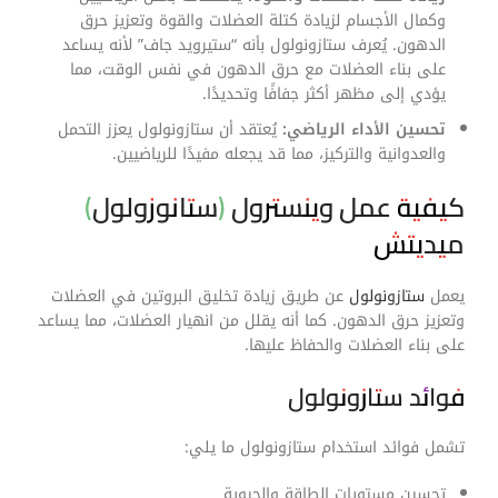
وكمال الأجسام لزيادة كتلة العضلات والقوة وتعزيز حرق
الدهون. يُعرف ستازونولول بأنه “ستيرويد جاف” لأنه يساعد
على بناء العضلات مع حرق الدهون في نفس الوقت، مما
يؤدي إلى مظهر أكثر جفافًا وتحديدًا.
تحسين الأداء الرياضي:
يُعتقد أن ستازونولول يعزز التحمل
والعدوانية والتركيز، مما قد يجعله مفيدًا للرياضيين.
كيفية عمل وينسترول (ستانوزولول)
ميديتش
يعمل
ستازونولول
عن طريق زيادة تخليق البروتين في العضلات
وتعزيز حرق الدهون. كما أنه يقلل من انهيار العضلات، مما يساعد
على بناء العضلات والحفاظ عليها.
فوائد ستازونولول
تشمل فوائد استخدام ستازونولول ما يلي:
تحسين مستويات الطاقة والحيوية