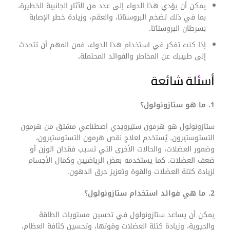
يمكن أن يؤدي هذا الدواء إلى عدد من الآثار الجانبية الخطيرة،
بما في ذلك تضخم البروستاتا، والعقم، وزيادة خطر الإصابة
بسرطان البروستاتا.
إذا كنت تفكر في استخدام هذا الدواء، فمن المهم أن تتحدث
إلى طبيبك عن المخاطر والفوائد المحتملة
.
أسئلة شائعة
1. ما هو ستازونولول؟
ستازونولول هو هرمون ستيرويدي اصطناعي مشتق من هرمون
التستوستيرون. يُستخدم لعلاج نقص هرمون التستوستيرون،
وضمور العضلات، والحالات الأخرى التي تسبب فقدان الوزن أو
ضعف العضلات. كما يستخدمه بعض الرياضيين وكمال الأجسام
لزيادة كتلة العضلات والقوة وتعزيز حرق الدهون.
2. ما هي فوائد استخدام ستازونولول؟
يمكن أن يساعد ستازونولول في تحسين مستويات الطاقة
والحيوية، وزيادة كتلة العضلات وقوتها، وتحسين كثافة العظام،