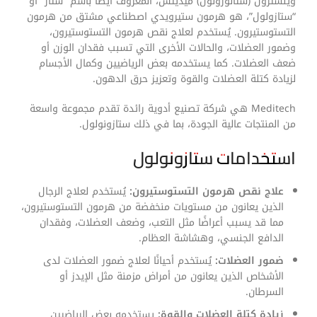
وينسترول (ستانوزولول) ميديتش، المعروف أيضًا باسم “ستاز” أو
“ستازولول”، هو هرمون ستيرويدي اصطناعي مشتق من هرمون
التستوستيرون. يُستخدم لعلاج نقص هرمون التستوستيرون،
وضمور العضلات، والحالات الأخرى التي تسبب فقدان الوزن أو
ضعف العضلات. كما يستخدمه بعض الرياضيين وكمال الأجسام
لزيادة كتلة العضلات والقوة وتعزيز حرق الدهون.
Meditech هي شركة تصنيع أدوية رائدة تقدم مجموعة واسعة
من المنتجات عالية الجودة، بما في ذلك ستازونولول.
استخدامات ستازونولول
علاج نقص هرمون التستوستيرون:
يُستخدم لعلاج الرجال
الذين يعانون من مستويات منخفضة من هرمون التستوستيرون،
مما قد يسبب أعراضًا مثل التعب، وضعف العضلات، وفقدان
الدافع الجنسي، وهشاشة العظام.
ضمور العضلات:
يُستخدم أحيانًا لعلاج ضمور العضلات لدى
الأشخاص الذين يعانون من أمراض مزمنة مثل الإيدز أو
السرطان.
زيادة كتلة العضلات والقوة:
يستخدمه بعض الرياضيين