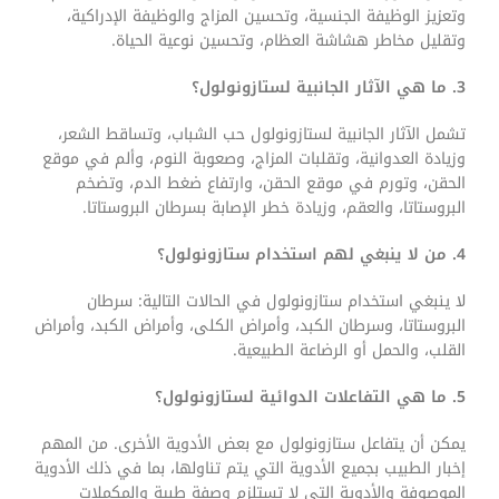
وتعزيز الوظيفة الجنسية، وتحسين المزاج والوظيفة الإدراكية،
وتقليل مخاطر هشاشة العظام، وتحسين نوعية الحياة.
3. ما هي الآثار الجانبية لستازونولول؟
تشمل الآثار الجانبية لستازونولول حب الشباب، وتساقط الشعر،
وزيادة العدوانية، وتقلبات المزاج، وصعوبة النوم، وألم في موقع
الحقن، وتورم في موقع الحقن، وارتفاع ضغط الدم، وتضخم
البروستاتا، والعقم، وزيادة خطر الإصابة بسرطان البروستاتا.
4. من لا ينبغي لهم استخدام ستازونولول؟
لا ينبغي استخدام ستازونولول في الحالات التالية: سرطان
البروستاتا، وسرطان الكبد، وأمراض الكلى، وأمراض الكبد، وأمراض
القلب، والحمل أو الرضاعة الطبيعية.
5. ما هي التفاعلات الدوائية لستازونولول؟
يمكن أن يتفاعل ستازونولول مع بعض الأدوية الأخرى. من المهم
إخبار الطبيب بجميع الأدوية التي يتم تناولها، بما في ذلك الأدوية
الموصوفة والأدوية التي لا تستلزم وصفة طبية والمكملات