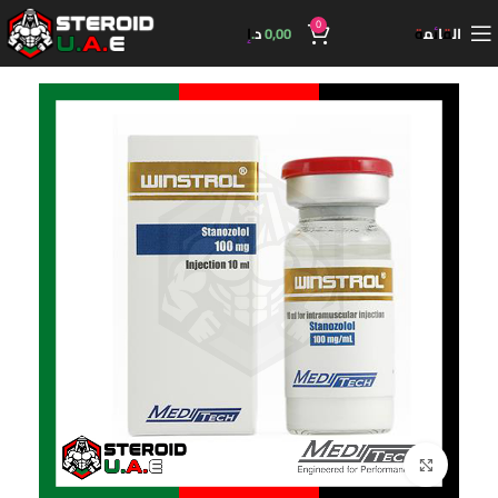
0
القائمة
0,00
د.إ
اضغط للتكبير