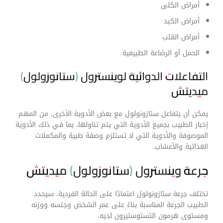
أمراض الكلى
أمراض الكبد
أمراض القلب
الحمل أو الرضاعة الطبيعية
التفاعلات الدوائية لوينسترول (ستانوزولول)
ميديتش
يمكن أن يتفاعل ستازونولول مع بعض الأدوية الأخرى. من المهم
إخبار الطبيب بجميع الأدوية التي يتم تناولها، بما في ذلك الأدوية
الموصوفة والأدوية التي لا تستلزم وصفة طبية والمكملات
الغذائية والأعشاب.
جرعة وينسترول (ستانوزولول) ميديتش
تختلف جرعة ستازونولول اعتمادًا على الحالة الفردية. سيحدد
الطبيب الجرعة المناسبة بناءً على عمر الشخص وجنسه ووزنه
ومستوى هرمون التستوستيرون لديه.