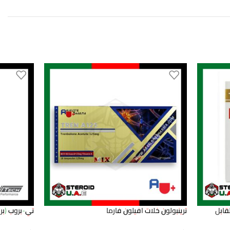
القابل
ترينبولون خلات افيلون فارما
تي-بروب (بر