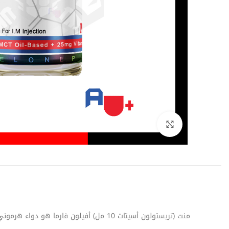
اضغط للتكبير
منت (تريستولون أسيتات 10 مل) أفيلون فارما هو دواء هرموني اصطناعي مشتق من هرمون التستوستيرون. يستخدمه كمال الأجسام لزيادة كتلة العضلات والقوة.