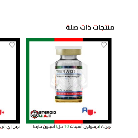
منتجات ذات صلة
ترين A (ترينبولون أسيتات 10 مل) أفيلون فارما
ترين إي (ترينبولون إي