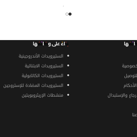
زيد
قراءة المزيد
ظائفها
بناءً على وظائفها
الستيرويدات الأندروجينية
خصوصية
الستيرويدات الابتنائية
توصيل
الستيرويدات الكاتابولية
لأحكام
الستيرويدات المضادة للإستروجين
رجاع والإستبدال
منشطات الإريثروبويتين
نا