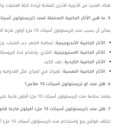
هناك العديد من الأدوية الأخرى المتاحة لزيادة كتلة العضلات 
5. ما هي الآثار الجانبية المحتملة لمنت (تريستولون أسيتات 10 مل) ؟
يمكن أن يسبب منت (تريستولون أسيتات 10 مل) أولون فارما العديد من الآثار الجانبية، بما في ذلك:
الآثار الجانبية الأندروجينية:
تساقط الشعر، حب الشباب، وزي
الآثار الجانبية الاستروجينية:
التثدي، وتضخم غدة البروستاتا،
الآثار الجانبية الكبدية:
تلف الكبد.
الآثار الجانبية النفسية:
تغيرات في المزاج، مثل العدوانية و
6. هل منت او تريستولون أسيتات 10 ملآمن؟
يعتمد سلامة منت (تريستولون أسيتات 10 مل) أفلون فارما على كيفية استخدامه.
7. هل منت (تريستولون أسيتات 10 مل) أفيلون فارما قانوني؟
تختلف قوانين بيع واستخدام منت (تريستولون أسيتات 10 مل) أفلون فارما من بلد لآخر.