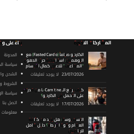
قراءة المزيد
قراءة الم
المشاركات الاخيرة
بناءً على و
الكارديو صياماً (Fasted Cardio) مع
المدونة
اليوهمبين: استراتيجية حرق الدهون
سياسة ال
“المضاعف” للاعبي كمال الأجسام
الشحن وال
23/07/2026
لا يوجد تعليقات
الشروط وا
كيف يرفع الـ L-Carnitine من قدرتك
سياسة الإ
على التحمل في الكارديو؟
اتصل بنا
17/07/2026
لا يوجد تعليقات
معلومات ع
التست بوستر: هل يزيد من كثافة
العظام وقوة الأربطة؟ دليل شامل
للرياضيين