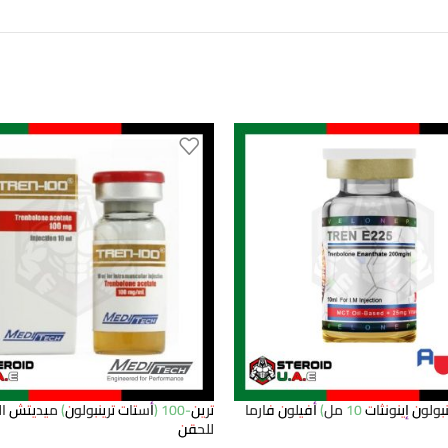
نونثات 10 مل) أفيلون فارما
ترين-100 (أستات ترينبولون) ميديتش 
للحقن