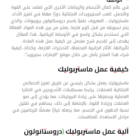
الوصف
في عالم كمال الأجسام والرياضات الأخرى التي تعتمد على القوة
والتحمل، تلعب الستيرويدات الابتنائية دورًا مهمًا في تعزيز الأداء.
ماستربوليك ، المعروف علميًا باسم دروستانولون بروبيونات، والذي
يتم تسويقه من قبل كوبر فارما، يعتبر من بين هذه المواد الفعالة
التي تستخدم بشكل واسع في الأوساط الرياضية. هذا المقال
يهدف إلى تقديم شرح مفصل عن كيفية عمل هذه المادة،
تأثيراتها، الآثار الجانبية المحتملة، التحذيرات اللازمة، وكذلك كيفية
شراء هذا المنتج بأمان من خلال موقع “الإمارات ستيرويد”.
كيفية عمل ماستربوليك
ماستربوليك يعمل بشكل رئيسي عن طريق تعزيز الخصائص
الابتنائية للعضلات. يرتبط بمستقبلات الأندروجين في الخلايا
العضلية ويحفزها على زيادة البروتينات، مما يؤدي إلى نمو
العضلات وزيادة القوة. بالإضافة إلى ذلك، يساهم في تقليل
نسبة الدهون في الجسم، مما يجعله خيارًا مفضلًا للرياضيين في
مراحل الاستعداد للمنافسات.
آلية عمل ماستربوليك (دروستانولون