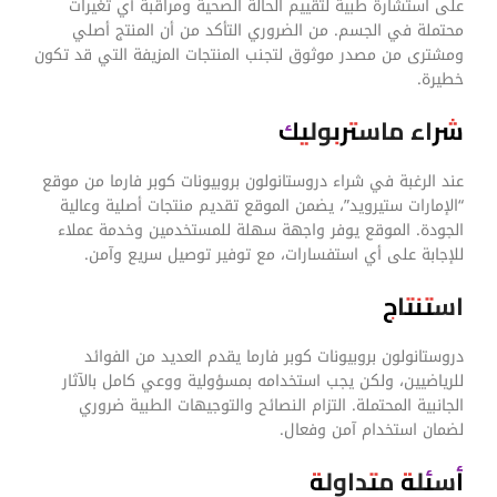
على استشارة طبية لتقييم الحالة الصحية ومراقبة أي تغيرات
محتملة في الجسم. من الضروري التأكد من أن المنتج أصلي
ومشترى من مصدر موثوق لتجنب المنتجات المزيفة التي قد تكون
خطيرة.
شراء ماستربوليك
عند الرغبة في شراء دروستانولون بروبيونات كوبر فارما من موقع
“الإمارات ستيرويد”، يضمن الموقع تقديم منتجات أصلية وعالية
الجودة. الموقع يوفر واجهة سهلة للمستخدمين وخدمة عملاء
للإجابة على أي استفسارات، مع توفير توصيل سريع وآمن.
استنتاج
دروستانولون بروبيونات كوبر فارما يقدم العديد من الفوائد
للرياضيين، ولكن يجب استخدامه بمسؤولية ووعي كامل بالآثار
الجانبية المحتملة. التزام النصائح والتوجيهات الطبية ضروري
لضمان استخدام آمن وفعال.
أسئلة متداولة