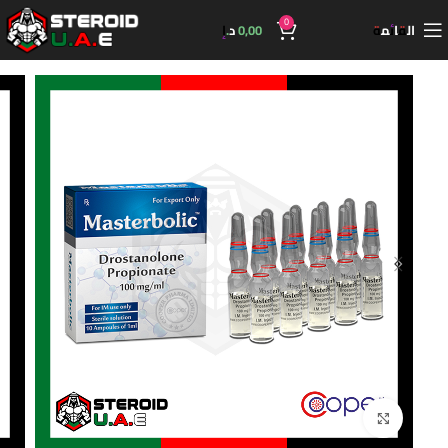
0
القائمة
0,00
د.إ
اضغط للتكبير