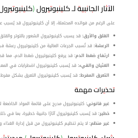
الآثار الجانبية لـ كلينبوتيرول (كلينبوتير
على الرغم من فوائده المحتملة، إلا أن كلينبوتيرول قد يُسبب عددً
القلق والأرق:
قد يسبب كلينبوتيرول الشعور بالتوتر والقلق،
الرعشة:
قد تُسبب الجرعات العالية من كلينبوتيرول رعشة في
ارتفاع ضغط الدم:
قد يرفع كلينبوتيرول ضغط الدم، مما قد 
الغثيان والقيء:
قد يُسبب كلينبوتيرول اضطرابات في المعدة
التعرق المفرط:
قد يُسبب كلينبوتيرول التعرق بشكل مفرط.
تحذيرات مهمة
غير قانوني:
كلينبوتيرول مدرج على قائمة المواد الخاضعة للر
خطير:
قد يُسبب كلينبوتيرول آثارًا جانبية خطيرة، بما في ذ
غير منظم:
لا يتم تنظيم كلينبوتيرول من قبل إدارة الغذاء والدواء (FDA) ، مما يعني أنه قد لا يكون آمن