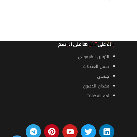
قراءة المزيد
قراءة المز
بناءً على تأثيرها على الجسم
التوازن الهرموني
تحمل العضلات
جنسي
فقدان الدهون
نمو العضلات