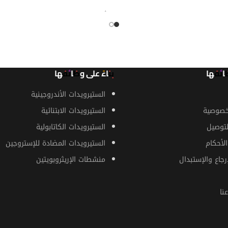
زيد
قراءة المزيد
ظائفها
بناءً على وظائفها
الستيرويدات الأندروجينية
خصوصية
الستيرويدات الابتنائية
توصيل
الستيرويدات الكاتابولية
لأحكام
الستيرويدات المضادة للإستروجين
رجاع والإستبدال
منشطات الإريثروبويتين
نا