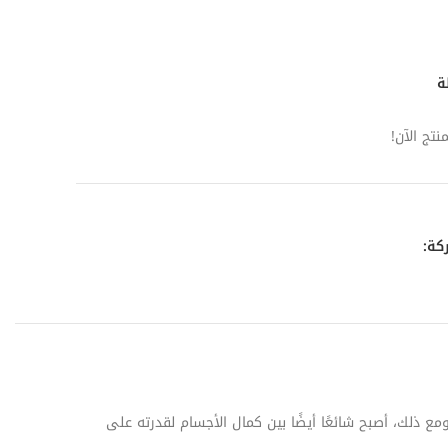
ة
تج الآن!
كة:
يستخدم لعلاج حالات التنفس مثل الربو. ومع ذلك، أصبح شائعًا أيضًا بين كمال الأجسام لقدرته على