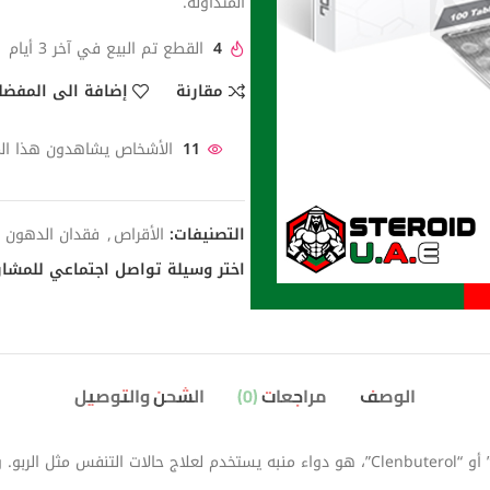
المتداولة.
4
القطع تم البيع في آخر 3 أيام
مقارنة
إضافة الى المفضل
11
الأشخاص يشاهدون هذا المن
التصنيفات:
الأقراص
,
فقدان الدهون
اختر وسيلة تواصل اجتماعي للمشار
الوصف
مراجعات (0)
الشحن والتوصيل
كلينبوتيرول (كلينبوتيرول) ميديتش، المعروف أيضًا باسم “Clen” أو “Clenbuterol”، هو دواء منبه 