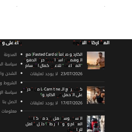
قراءة المزيد
قراءة الم
المشاركات الاخيرة
بناءً على و
الكارديو صياماً (Fasted Cardio) مع
المدونة
اليوهمبين: استراتيجية حرق الدهون
سياسة ال
“المضاعف” للاعبي كمال الأجسام
الشحن وال
23/07/2026
لا يوجد تعليقات
الشروط وا
كيف يرفع الـ L-Carnitine من قدرتك
سياسة الإ
على التحمل في الكارديو؟
اتصل بنا
17/07/2026
لا يوجد تعليقات
معلومات ع
التست بوستر: هل يزيد من كثافة
العظام وقوة الأربطة؟ دليل شامل
للرياضيين