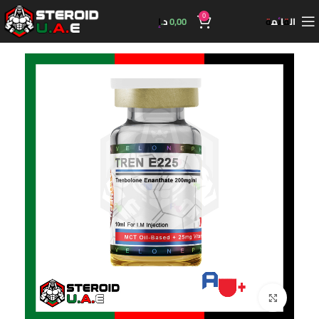
0
القائمة
0,00
د.إ
اضغط للتكبير