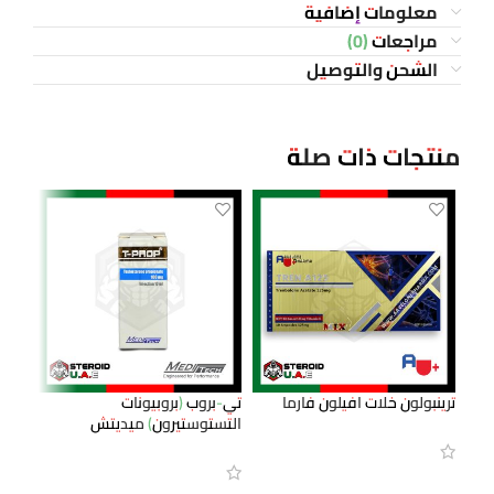
معلومات إضافية
مراجعات (0)
الشحن والتوصيل
منتجات ذات صلة
ترينبولون خلات افيلون فارما
تي-بروب (بروبيونات
التستوستيرون) ميديتش
ميدي
قراءة المزيد