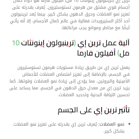
ترين إي (ترينبولون إينونثات 10 مل) أفيلون فارما هو دواء كمال
أجسام قوي مشتق من هرمون تستوستيرون. يُعرف بقدرته على
تعزيز نمو العضلات وحرق الدهون بشكل كبير. بينما يُعد ترينبولون
أحد أكثر الستيرويدات فعالية في عالم كمال الأجسام، إلا أنه يأتي
أيضًا مع مخاطر وموانع يجب مراعاتها.
آلية عمل ترين إي (ترينبولون إينونثات 10
مل) أفيلون فارما
يعمل ترين إي عن طريق زيادة مستويات هرمون تستوستيرون
في الجسم، بالإضافة إلى تعزيز امتصاص العضلات للأحماض
الأمينية والبروتين. مما يؤدي إلى زيادة نمو العضلات وقوتها. كما
يزيد ترين إي من معدل حرق الدهون في الجسم، مما يساعد على
تحسين اللياقة البدنية وتحديد العضلات.
تأثير ترين إي على الجسم
نمو العضلات:
يُعرف ترين إي بقدرته على تعزيز نمو العضلات
بشكل كبير.