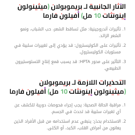
الآثار الجانبية لـ بريموبولان (ميثينولون
إينونثات 10 مل) أفيلون فارما
تأثيرات أندروجينية: مثل تساقط الشعر، حب الشباب، ونمو
الشعر الزائد.
تأثيرات على الكوليسترول: قد يؤدي إلى تغييرات سلبية في
مستويات الكوليسترول.
التأثير على محور HPTA: قد يسبب قمع إنتاج التستوستيرون
الطبيعي.
التحذيرات اللازمة لـ بريموبولان
(ميثينولون إينونثات 10 مل) أفيلون فارما
مراقبة الحالة الصحية: يجب إجراء فحوصات دورية للكشف عن
أي تغيرات سلبية قد تحدث في الجسم.
الاستخدام بحذر: ينبغي عدم استخدامه من قبل الأفراد الذين
يعانون من أمراض القلب، الكبد، أو الكلى.