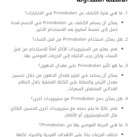
ما هي فترة الكشف عن Primobolan في الاختبارات؟
يمكن أن يستمر الكشف عن Primobolan في الجسم لمدة
تصل إلى خمسة أسابيع بعد الاستخدام الأخير.
هل يمكن استخدام Primobolan من قبل النساء؟
نعم، يعتبر من الستيرويدات الأكثر أماناً للاستخدام من قبل
النساء، ولكن يجب الانتباه إلى الجرعات الموصى بها.
ما هو تأثير Primobolan على فقدان الدهون؟
يمكن أن يساعد في تعزيز فقدان الدهون من خلال تحسين
معدل الأيض والحفاظ على الكتلة العضلية خلال النظام
الغذائي المنخفض السعرات.
هل يمكن دمج Primobolan مع ستيرويدات أخرى؟
نعم، غالبًا ما يتم دمجه مع ستيرويدات أخرى لتحسين النتائج،
مثل التستوستيرون أو الأنافار.
ما هي الجرعة الموصى بها من Primobolan؟
تختلف الجرعات بناءً على الأهداف الفردية والخبرة، لكنها