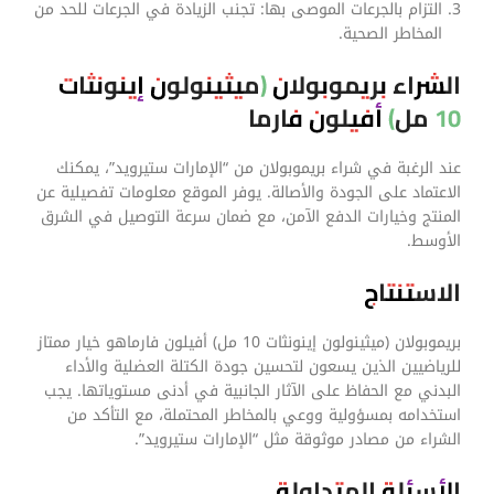
التزام بالجرعات الموصى بها: تجنب الزيادة في الجرعات للحد من
المخاطر الصحية.
الشراء بريموبولان (ميثينولون إينونثات
10 مل) أفيلون فارما
عند الرغبة في شراء بريموبولان من “الإمارات ستيرويد”، يمكنك
الاعتماد على الجودة والأصالة. يوفر الموقع معلومات تفصيلية عن
المنتج وخيارات الدفع الآمن، مع ضمان سرعة التوصيل في الشرق
الأوسط.
الاستنتاج
بريموبولان (ميثينولون إينونثات 10 مل) أفيلون فارماهو خيار ممتاز
للرياضيين الذين يسعون لتحسين جودة الكتلة العضلية والأداء
البدني مع الحفاظ على الآثار الجانبية في أدنى مستوياتها. يجب
استخدامه بمسؤولية ووعي بالمخاطر المحتملة، مع التأكد من
الشراء من مصادر موثوقة مثل “الإمارات ستيرويد”.
الأسئلة المتداولة