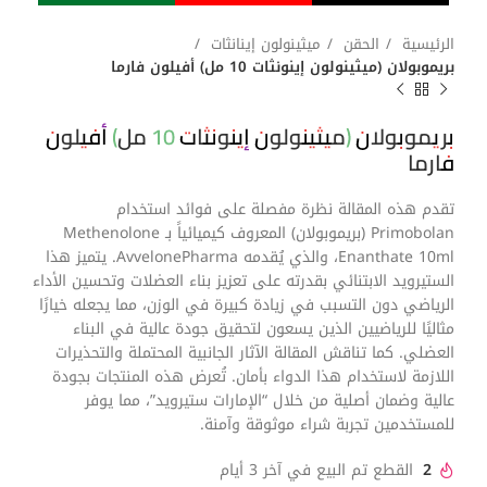
الرئيسية
الحقن
ميثينولون إينانثات
بريموبولان (ميثينولون إينونثات 10 مل) أفيلون فارما
بريموبولان (ميثينولون إينونثات 10 مل) أفيلون
فارما
تقدم هذه المقالة نظرة مفصلة على فوائد استخدام
Primobolan (بريموبولان) المعروف كيميائياً بـ Methenolone
Enanthate 10ml، والذي يُقدمه AvvelonePharma. يتميز هذا
الستيرويد الابتنائي بقدرته على تعزيز بناء العضلات وتحسين الأداء
الرياضي دون التسبب في زيادة كبيرة في الوزن، مما يجعله خيارًا
مثاليًا للرياضيين الذين يسعون لتحقيق جودة عالية في البناء
العضلي. كما تناقش المقالة الآثار الجانبية المحتملة والتحذيرات
اللازمة لاستخدام هذا الدواء بأمان. تُعرض هذه المنتجات بجودة
عالية وضمان أصلية من خلال “الإمارات ستيرويد”، مما يوفر
للمستخدمين تجربة شراء موثوقة وآمنة.
2
القطع تم البيع في آخر 3 أيام