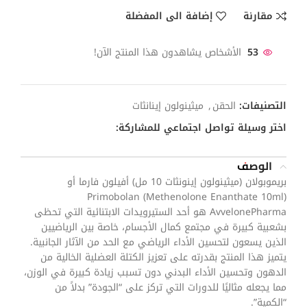
مقارنة
إضافة الى المفضلة
53
الأشخاص يشاهدون هذا المنتج الآن!
التصنيفات:
الحقن
,
ميثينولون إينانثات
اختر وسيلة تواصل اجتماعي للمشاركة:
الوصف
بريموبولان (ميثينولون إينونثات 10 مل) أفيلون فارما أو
Primobolan (Methenolone Enanthate 10ml)
AvvelonePharma هو أحد الستيرويدات الابتنائية التي تحظى
بشعبية كبيرة في مجتمع كمال الأجسام، خاصة بين الرياضيين
الذين يسعون لتحسين الأداء الرياضي مع الحد من الآثار الجانبية.
يتميز هذا المنتج بقدرته على تعزيز الكتلة العضلية الخالية من
الدهون وتحسين الأداء البدني دون تسبب زيادة كبيرة في الوزن،
مما يجعله مثاليًا للدورات التي تركز على “الجودة” بدلاً من
“الكمية”.