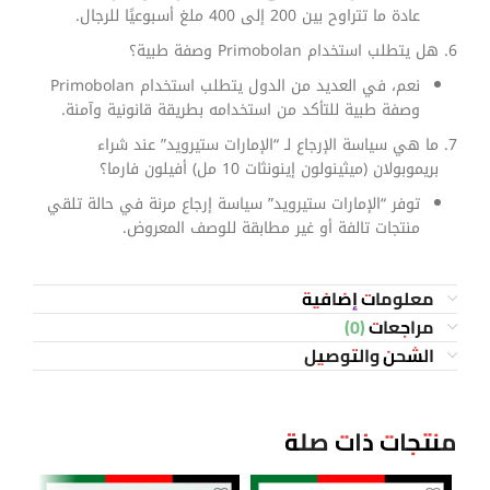
عادة ما تتراوح بين 200 إلى 400 ملغ أسبوعيًا للرجال.
هل يتطلب استخدام Primobolan وصفة طبية؟
نعم، في العديد من الدول يتطلب استخدام Primobolan
وصفة طبية للتأكد من استخدامه بطريقة قانونية وآمنة.
ما هي سياسة الإرجاع لـ “الإمارات ستيرويد” عند شراء
بريموبولان (ميثينولون إينونثات 10 مل) أفيلون فارما؟
توفر “الإمارات ستيرويد” سياسة إرجاع مرنة في حالة تلقي
منتجات تالفة أو غير مطابقة للوصف المعروض.
معلومات إضافية
مراجعات (0)
الشحن والتوصيل
منتجات ذات صلة