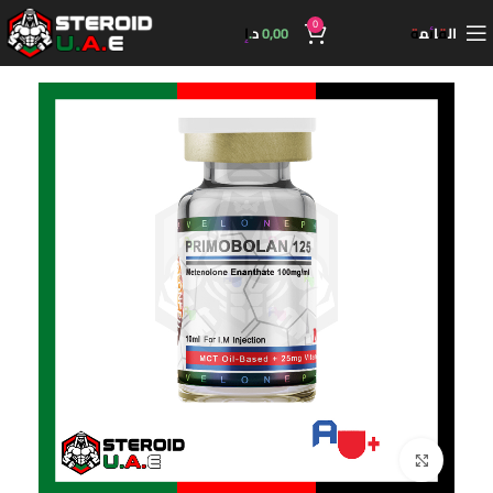
0
القائمة
0,00
د.إ
اضغط للتكبير