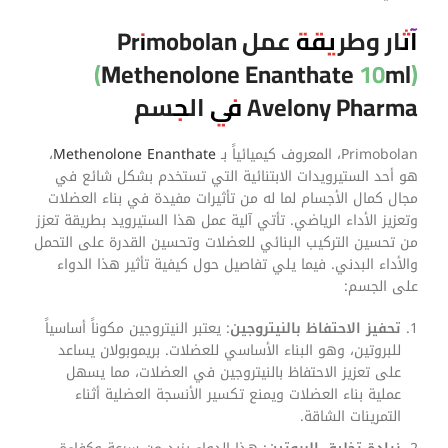
آثار وطريقة عمل Primobolan
(Methenolone Enanthate 10ml)
Avelony Pharma في الجسم
Primobolan، المعروف كيميائياً بـ
Methenolone Enanthate
،
هو أحد الستيرويدات الابتنائية التي تستخدم بشكل شائع في
مجال كمال الأجسام لما له من تأثيرات مفيدة في بناء العضلات
وتعزيز الأداء الرياضي. تأتي آلية عمل هذا الستيرويد بطريقة تعزز
من تحسين التركيب البنائي للعضلات وتحسين القدرة على التحمل
والأداء البدني. فيما يلي تفاصيل حول كيفية تأثير هذا الدواء
على الجسم:
تحفيز الاحتفاظ بالنيتروجين
: يعتبر النيتروجين مكوناً أساسياً
للبروتين، وهو البناء الأساسي للعضلات. بريموبولان يساعد
على تعزيز الاحتفاظ بالنيتروجين في العضلات، مما يسهل
عملية بناء العضلات ويمنع تكسير الأنسجة العضلية أثناء
التمرينات الشاقة.