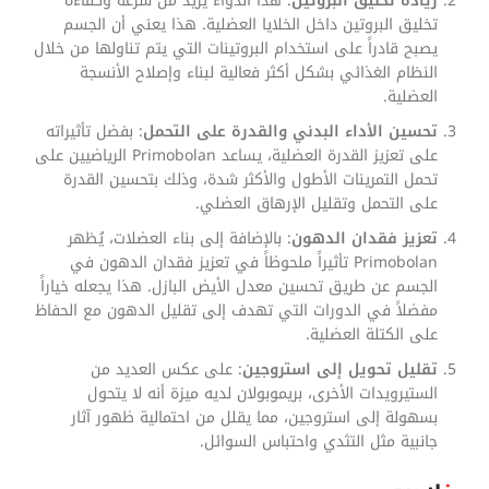
زيادة تخليق البروتين
: هذا الدواء يزيد من سرعة وكفاءة
تخليق البروتين داخل الخلايا العضلية. هذا يعني أن الجسم
يصبح قادراً على استخدام البروتينات التي يتم تناولها من خلال
النظام الغذائي بشكل أكثر فعالية لبناء وإصلاح الأنسجة
العضلية.
تحسين الأداء البدني والقدرة على التحمل
: بفضل تأثيراته
على تعزيز القدرة العضلية، يساعد Primobolan الرياضيين على
تحمل التمرينات الأطول والأكثر شدة، وذلك بتحسين القدرة
على التحمل وتقليل الإرهاق العضلي.
تعزيز فقدان الدهون
: بالإضافة إلى بناء العضلات، يُظهر
Primobolan تأثيراً ملحوظاً في تعزيز فقدان الدهون في
الجسم عن طريق تحسين معدل الأيض البازل. هذا يجعله خياراً
مفضلاً في الدورات التي تهدف إلى تقليل الدهون مع الحفاظ
على الكتلة العضلية.
تقليل تحويل إلى استروجين
: على عكس العديد من
الستيرويدات الأخرى، بريموبولان لديه ميزة أنه لا يتحول
بسهولة إلى استروجين، مما يقلل من احتمالية ظهور آثار
جانبية مثل التثدي واحتباس السوائل.