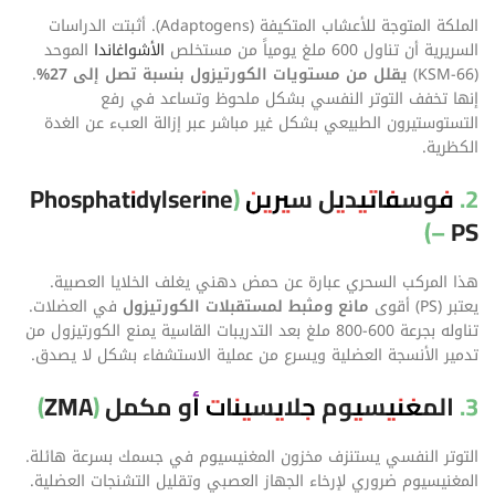
الملكة المتوجة للأعشاب المتكيفة (Adaptogens). أثبتت الدراسات
السريرية أن تناول 600 ملغ يومياً من مستخلص
الأشواغاندا
الموحد
(KSM-66)
يقلل من مستويات الكورتيزول بنسبة تصل إلى 27%
.
إنها تخفف التوتر النفسي بشكل ملحوظ وتساعد في رفع
التستوستيرون الطبيعي بشكل غير مباشر عبر إزالة العبء عن الغدة
الكظرية.
2. فوسفاتيديل سيرين (Phosphatidylserine
– PS)
هذا المركب السحري عبارة عن حمض دهني يغلف الخلايا العصبية.
يعتبر (PS) أقوى
مانع ومثبط لمستقبلات الكورتيزول
في العضلات.
تناوله بجرعة 600-800 ملغ بعد التدريبات القاسية يمنع الكورتيزول من
تدمير الأنسجة العضلية ويسرع من عملية الاستشفاء بشكل لا يصدق.
3. المغنيسيوم جلايسينات أو مكمل (ZMA)
التوتر النفسي يستنزف مخزون المغنيسيوم في جسمك بسرعة هائلة.
المغنيسيوم ضروري لإرخاء الجهاز العصبي وتقليل التشنجات العضلية.