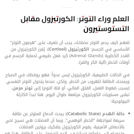
العلم وراء التوتر: الكورتيزول مقابل
التستوستيرون
لفهم كيف يدمر التوتر عضلاتك، يجب أن نتعرف على “هرمون التوتر”
الأساسي في الجسم:
الكورتيزول (Cortisol)
. يُفرز الكورتيزول من
الغدد الكظرية (Adrenal Glands) كرد فعل طبيعي لحماية الجسم في
أوقات الخطر (آلية الكر والفر).
في الحالات الطبيعية، الكورتيزول ليس عدواً؛ فهو يوقظك في الصباح
ويمنحك الطاقة للهروب من الخطر. ولكن، عندما يتحول التوتر النفسي
(بسبب ضغوط العمل، القلق المالي، أو قلة النوم) إلى
توتر مزمن
،
تبقى مستويات الكورتيزول مرتفعة طوال اليوم. هنا تبدأ الكارثة
البيولوجية:
حالة الهدم (Catabolic State):
يبحث الدماغ المتوتر عن طاقة
سريعة لمواجهة “الخطر الوهمي”. وبما أن العضلات هي نسيج غني
بالأحماض الأمينية، يقوم الكورتيزول بتفكيك بروتين العضلات
وتحويله إلى جلوكوز (سكر) في الدم للحصول على الطاقة. هذا هو