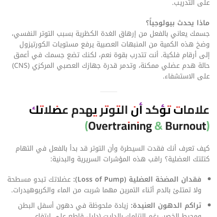
على التدريب.
ماذا يحدث بيولوجياً؟
جسمك يعاني بالفعل من إرهاق الغدة الكظرية بسبب التوتر النفسي،
وضخ هذه الكمية من المنبهات العصبية يرفع مستويات الكورتيزول
إلى أرقام فلكية. أنت تتدرب بقوة نعم، لكنك تضع جسمك في أعمق
حالة هدم عضلي ممكنة، وتدمر قدرة جهازك العصبي المركزي (CNS)
على الاستشفاء.
علامات تؤكد أن التوتر يهدم عضلاتك
(Overtraining & Burnout)
كيف تعرف أنك فقدت السيطرة وأن التوتر قد بدأ بالفعل في التهام
كتلتك العضلية؟ راقب هذه المؤشرات السريرية والبدنية:
فقدان المضخة العضلية (Loss of Pump):
عضلاتك تبدو مسطحة
ولا تمتلئ بالدم أثناء التمرين مهما شربت من الماء والكربوهيدرات.
تراكم الدهون العنيدة:
زيادة ملحوظة في دهون أسفل البطن
ومحيط الخصر، رغم التزامك بالدايت (دليل قاطع على ارتفاع