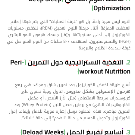
Optimization)
النوم ليس مجرد راحة، بل هو “غرفة العمليات” التي يتم فيها إصلاح
العضلات الممزقة. أثناء مرحلة النوم العميق (REM)، تنخفض مستويات
الكورتيزول إلى أدنى مستوياتها، ويُفرز جسمك هرمون النمو البشري
(HGH) والتستوستيرون. استهدف 7-8 ساعات من النوم المتواصل في
غرفة شديدة الظلام والبرودة.
2. التغذية الاستراتيجية حول التمرين (Peri-
workout Nutrition)
أسرع طريقة لخفض الكورتيزول بعد تمرين شاق ومجهد هي
رفع
هرمون الإنسولين بشكل مدروس
. تناول وجبة تحتوي على
كربوهيدرات سريعة الامتصاص (مثل الأرز الأبيض، أو مكمل
الكاربوهيدرات النقي) مع بروتين مصل اللبن (Whey Protein) بعد
التمرين مباشرة. هذه الخطوة ترسل إشارة فورية للدماغ بإيقاف إفراز
الكورتيزول وتحويل الجسم من حالة “الهدم” إلى حالة “البناء”.
3. أسابيع تفريغ الحمل (Deload Weeks)