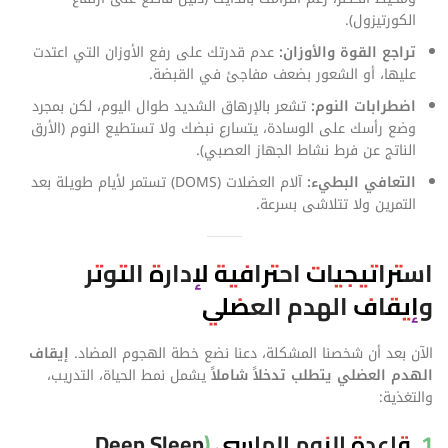
الكورتيزول).
تراجع القوة والأوزان:
عدم قدرتك على رفع الأوزان التي اعتدت
عليها، أو الشعور بضعف مفاجئ في القبضة.
اضطرابات النوم:
تشعر بالإرهاق الشديد طوال اليوم، لكن بمجرد
وضع رأسك على الوسادة، يتسارع نبضك ولا تستطيع النوم (الأرق
الناتج عن فرط نشاط الجهاز العصبي).
التعافي البطيء:
آلام العضلات (DOMS) تستمر لأيام طويلة بعد
التمرين ولا تتلاشى بسرعة.
استراتيجيات احترافية لإدارة التوتر
وإيقاف الهدم العضلي
الآن بعد أن شخصنا المشكلة، دعنا نضع خطة الهجوم المضاد.
إيقاف
الهدم العضلي يتطلب تدخلاً شاملاً
يشمل نمط الحياة، التدريب،
والتغذية:
1. قاعدة النوم الماسي (Deep Sleep