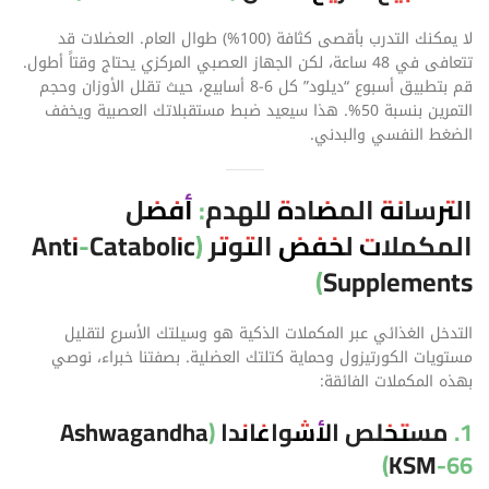
لا يمكنك التدرب بأقصى كثافة (100%) طوال العام. العضلات قد
تتعافى في 48 ساعة، لكن الجهاز العصبي المركزي يحتاج وقتاً أطول.
قم بتطبيق أسبوع “ديلود” كل 6-8 أسابيع، حيث تقلل الأوزان وحجم
التمرين بنسبة 50%. هذا سيعيد ضبط مستقبلاتك العصبية ويخفف
الضغط النفسي والبدني.
الترسانة المضادة للهدم: أفضل
المكملات لخفض التوتر (Anti-Catabolic
Supplements)
التدخل الغذائي عبر المكملات الذكية هو وسيلتك الأسرع لتقليل
مستويات الكورتيزول وحماية كتلتك العضلية. بصفتنا خبراء، نوصي
بهذه المكملات الفائقة:
1. مستخلص الأشواغاندا (Ashwagandha
KSM-66)