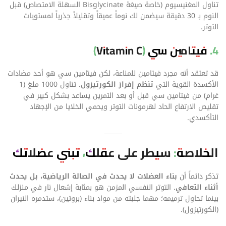
تناول المغنيسيوم (خاصة صيغة Bisglycinate السهلة الامتصاص) قبل
النوم بـ 30 دقيقة سيضمن لك نوماً عميقاً وتقليلاً جذرياً لمستويات
التوتر.
4. فيتامين سي (Vitamin C)
قد تعتقد أنه مجرد فيتامين للمناعة، لكن فيتامين سي هو أحد مضادات
الأكسدة القوية التي
تنظم إفراز الكورتيزول
. تناول 1000 ملغ (1
غرام) من فيتامين سي قبل أو بعد التمرين يساعد بشكل كبير في
تقليص الارتفاع الحاد لهرمونات التوتر ويحمي الخلايا من الإجهاد
التأكسدي.
الخلاصة: سيطر على عقلك، تبني عضلاتك
تذكر دائماً أن
بناء العضلات لا يحدث في الصالة الرياضية، بل يحدث
أثناء التعافي
. التوتر النفسي المزمن هو بمثابة إشعال نار في منزلك
بينما تحاول ترميمه؛ مهما جلبته من مواد بناء (بروتين)، ستدمره النيران
(الكورتيزول).