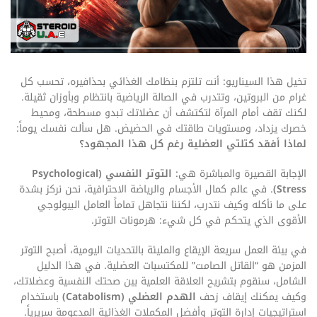
تخيل هذا السيناريو: أنت تلتزم بنظامك الغذائي بحذافيره، تحسب كل
غرام من البروتين، وتتدرب في الصالة الرياضية بانتظام وبأوزان ثقيلة.
لكنك تقف أمام المرآة لتكتشف أن عضلاتك تبدو مسطحة، ومحيط
خصرك يزداد، ومستويات طاقتك في الحضيض. هل سألت نفسك يوماً:
لماذا أفقد كتلتي العضلية رغم كل هذا المجهود؟
الإجابة القصيرة والمباشرة هي:
التوتر النفسي (Psychological
Stress)
. في عالم كمال الأجسام والرياضة الاحترافية، نحن نركز بشدة
على ما نأكله وكيف نتدرب، لكننا نتجاهل تماماً العامل البيولوجي
الأقوى الذي يتحكم في كل شيء: هرمونات التوتر.
في بيئة العمل سريعة الإيقاع والمليئة بالتحديات اليومية، أصبح التوتر
المزمن هو “القاتل الصامت” للمكتسبات العضلية. في هذا الدليل
الشامل، سنقوم بتشريح العلاقة العلمية بين صحتك النفسية وعضلاتك،
وكيف يمكنك إيقاف زحف
الهدم العضلي (Catabolism)
باستخدام
استراتيجيات إدارة التوتر وأفضل المكملات الغذائية المدعومة سريرياً.