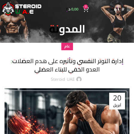
0
القائمة
0,00
د.إ
المدونة
عام
إدارة التوتر النفسي وتأثيره على هدم العضلات:
العدو الخفي للبناء العضلي
Steroid UAE
20
أبريل