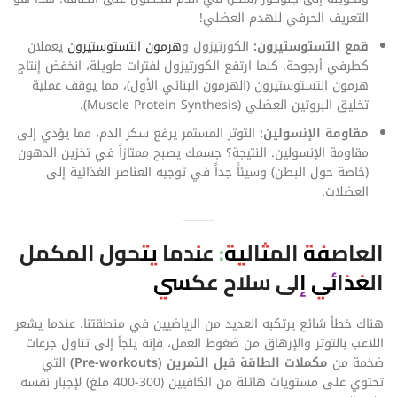
التعريف الحرفي للهدم العضلي!
قمع التستوستيرون:
الكورتيزول و
هرمون التستوستيرون
يعملان
كطرفي أرجوحة. كلما ارتفع الكورتيزول لفترات طويلة، انخفض إنتاج
هرمون التستوستيرون (الهرمون البنائي الأول)، مما يوقف عملية
تخليق البروتين العضلي (Muscle Protein Synthesis).
مقاومة الإنسولين:
التوتر المستمر يرفع سكر الدم، مما يؤدي إلى
مقاومة الإنسولين. النتيجة؟ جسمك يصبح ممتازاً في تخزين الدهون
(خاصة حول البطن) وسيئاً جداً في توجيه العناصر الغذائية إلى
العضلات.
العاصفة المثالية: عندما يتحول المكمل
الغذائي إلى سلاح عكسي
هناك خطأ شائع يرتكبه العديد من الرياضيين في منطقتنا. عندما يشعر
اللاعب بالتوتر والإرهاق من ضغوط العمل، فإنه يلجأ إلى تناول جرعات
ضخمة من
مكملات الطاقة قبل التمرين (Pre-workouts)
التي
تحتوي على مستويات هائلة من الكافيين (300-400 ملغ) لإجبار نفسه