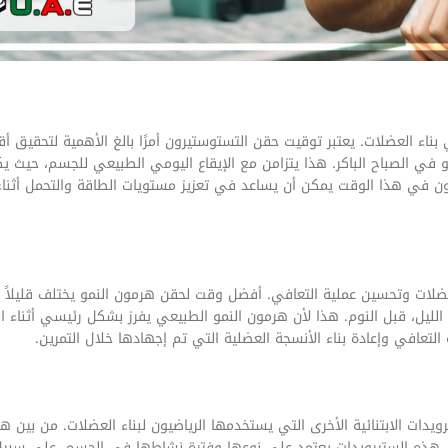
 بناء العضلات. يعتبر توقيت حقن التستوستيرون أمرًا بالغ الأهمية لتحقيق 
 في الصباح الباكر. هذا يتزامن مع الإيقاع اليومي الطبيعي للجسم، حيث 
 في هذا الوقت يمكن أن يساعد في تعزيز مستويات الطاقة والتحمل أثناء 
ضلات وتحسين عملية التعافي. أفضل وقت لحقن هرمون النمو يختلف قليلاً 
لليل، قبل النوم. هذا لأن هرمون النمو الطبيعي يفرز بشكل رئيسي أثناء ال
تعافي وإعادة بناء الأنسجة العضلية التي تم إجهادها خلال التمرين.
يدات الابتنائية الأخرى التي يستخدمها الرياضيون لبناء العضلات. من بين ه
قن هذه الستيرويدات يعتمد على نوعها وفترة نشاطها في الجسم. على سبيل 