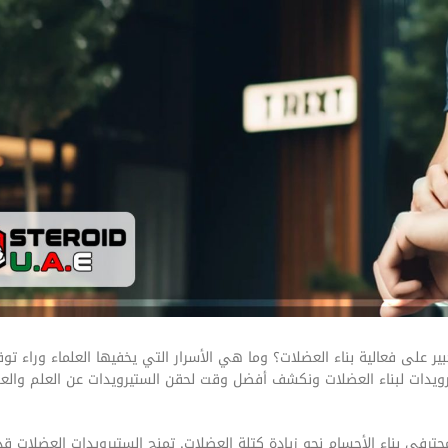
ر على فعالية بناء العضلات؟ وما هي الأسرار التي يخفيها العلماء وراء ت
دات لبناء العضلات ونكشف أفضل وقت لحقن الستيرويدات عن العلم والعو
ومحترفي بناء الأجسام نحو زيادة كتلة العضلات. تمنح الستيرويدات العضلات قد