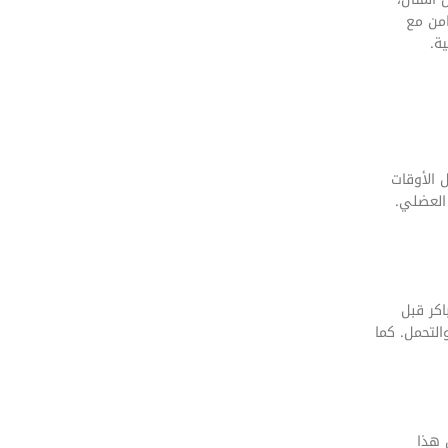
امن مع
ة.
 الأوقات
 العضلي.
اكر قبل
التحمل. كما
 هذا