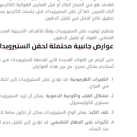
الهدف هو في الصباح الباكر أو قبل التمارين الهوائية (الكارد
أثناء التمرين. كما أن حقن الستيرويدات قبل جلسات الكارديو
تحقيق نتائج أفضل في تقليل الدهون.
بتنظيم توقيت حقن الستيرويدات وفقًا للأهداف التدريبية الم
العضلي، القوة، أو تقليل الدهون.
عوارض جانبية محتملة لحقن الستيرويدا
على الرغم من الفوائد العديدة التي تقدمها الستيرويدات في بنا
تُستخدم بشكل صحيح. من بين هذه العوارض:
التغيرات الهرمونية
: قد تؤدي حقن الستيرويدات إلى اختل
في المزاج.
مشاكل القلب والأوعية الدموية
: يمكن أن تزيد الستيرويد
مستوى الكوليسترول.
تلف الكبد
: بعض أنواع الستيرويدات يمكن أن تكون سامة لل
تأثيرات على الجهاز التناسلي
: قد تؤدي إلى تقليل حجم ال
عند النساء.