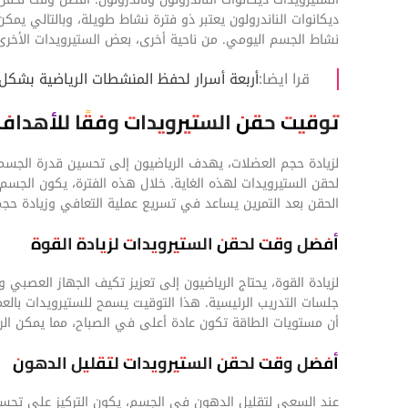
ديكانوات الناندرولون يعتبر ذو فترة نشاط طويلة، وبالتالي ي
نشاط الجسم اليومي. من ناحية أخرى، بعض الستيرويدات الأخرى قد 
قرا ایضا:
أربعة أسرار لحفظ المنشطات الرياضية بشكل
توقيت حقن الستيرويدات وفقًا للأهداف 
لزيادة حجم العضلات، يهدف الرياضيون إلى تحسين قدرة الجسم ع
لحقن الستيرويدات لهذه الغاية. خلال هذه الفترة، يكون الجسم ف
الحقن بعد التمرين يساعد في تسريع عملية التعافي وزيادة حجم
أفضل وقت لحقن الستيرويدات لزيادة القوة
لزيادة القوة، يحتاج الرياضيون إلى تعزيز تكيف الجهاز العصبي 
جلسات التدريب الرئيسية. هذا التوقيت يسمح للستيرويدات بالعمل
أن مستويات الطاقة تكون عادة أعلى في الصباح، مما يمكن الريا
أفضل وقت لحقن الستيرويدات لتقليل الدهون
عند السعي لتقليل الدهون في الجسم، يكون التركيز على تحسي