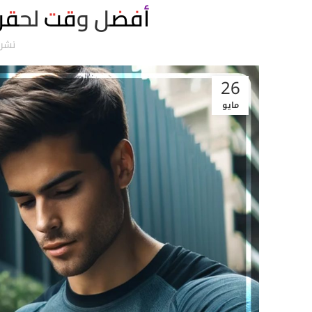
أفضل وقت لحقن ا
نشر
26
مايو