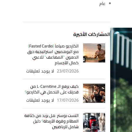
عام
المشاركات الأخيرة
الكارديو صياماً (Fasted Cardio)
مع اليوهمبين: استراتيجية حرق
الدهون “المضاعف” للاعبي
كمال الأجسام
23/07/2026
لا يوجد تعليقات
كيف يرفع الـ L-Carnitine من
قدرتك على التحمل في الكارديو؟
17/07/2026
لا يوجد تعليقات
التست بوستر: هل يزيد من كثافة
العظام وقوة الأربطة؟ دليل
شامل للرياضيين