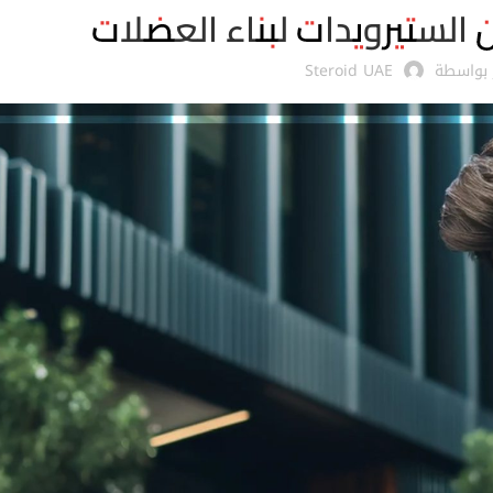
لستيرويدات لبناء العضلات
 بواسطة
Steroid UAE