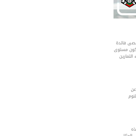
أقصى فائدة
يكون مستوى
التمارين
عن
نوم
ذه
المثال،