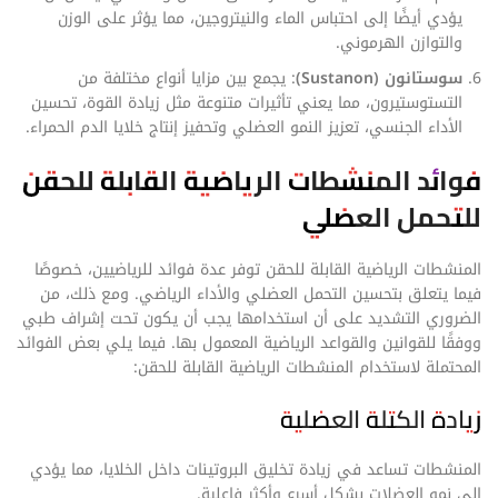
يؤدي أيضًا إلى احتباس الماء والنيتروجين، مما يؤثر على الوزن
والتوازن الهرموني.
سوستانون (Sustanon)
: يجمع بين مزايا أنواع مختلفة من
التستوستيرون، مما يعني تأثيرات متنوعة مثل زيادة القوة، تحسين
الأداء الجنسي، تعزيز النمو العضلي وتحفيز إنتاج خلايا الدم الحمراء.
فوائد المنشطات الرياضية القابلة للحقن
للتحمل العضلي
المنشطات الرياضية القابلة للحقن توفر عدة فوائد للرياضيين، خصوصًا
فيما يتعلق بتحسين التحمل العضلي والأداء الرياضي. ومع ذلك، من
الضروري التشديد على أن استخدامها يجب أن يكون تحت إشراف طبي
ووفقًا للقوانين والقواعد الرياضية المعمول بها. فيما يلي بعض الفوائد
المحتملة لاستخدام المنشطات الرياضية القابلة للحقن:
زيادة الكتلة العضلية
المنشطات تساعد في زيادة تخليق البروتينات داخل الخلايا، مما يؤدي
إلى نمو العضلات بشكل أسرع وأكثر فاعلية.