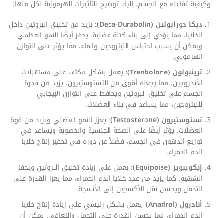
وكيفية تفاعله مع الجسم. إليك توضيح للتأثيرات الهرمونية لكل منها:
ديكا دورابولين (Deca-Durabolin)
: يزيد من تخليق البروتين داخل
الخلايا، مما يؤدي إلى بناء كتلة عضلية. يحفز أيضًا النمو العظمي
ويمكن أن يسبب احتباس النيتروجين والماء، مما يؤثر على التوازن
الهرموني.
ترينبولون (Trenbolone)
: يعمل بشكل مكثف على مستقبلات
الأندروجين، مما يجعله أقوى من التستوستيرون. يزيد من قدرة
الجسم على تخليق البروتين ويحافظ على التوازن الإيجابي
للنيتروجين، مما يساعد في بناء العضلات.
تستوستيرون (Testosterone)
: يعزز النمو العضلي ويزيد من قوة
العضلات. يؤثر أيضًا على الصحة الجنسية والخصوبة ويساعد في
توزيع الدهون في الجسم، فضلاً عن دوره في تحفيز إنتاج خلايا
الدم الحمراء.
إيكويبويز (Equipoise)
: يعمل على زيادة تخليق البروتين ويحفز
الشهية. كما يزيد من عدد خلايا الدم الحمراء، مما يعزز القدرة على
التحمل ويحسن نقل الأكسجين إلى الأنسجة.
أنادرول (Anadrol)
: يعمل بشكل رئيسي على زيادة إنتاج خلايا
الدم الحمراء، مما يحسن القدرة على التحمل والتعافي. يمكن أن