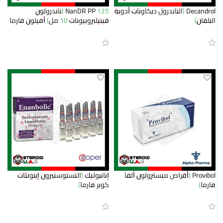
Decandrol (الناندرول ديكاونات أدوية
NanDR PP 125 (ناندرولون
البلقان)
فينيلبروبيونات 10 مل) أفيلون فارما
قراءة المزيد
قراءة المزيد
Provibol (أقراص ميسترولون ألفا
إنانبوليك (التستوستيرون إينونثات
فارما)
كوبر فارما)
قراءة المزيد
قراءة المزيد