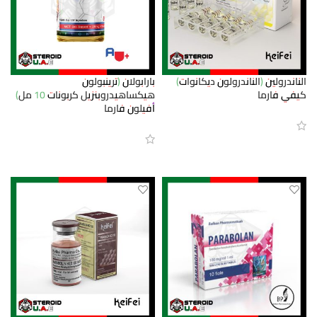
الناندرولين (الناندرولون ديكانوات)
بارابولان (ترينبولون
كيفي فارما
هيكساهيدروبنزيل كربونات 10 مل)
أفيلون فارما
قراءة المزيد
قراءة المزيد