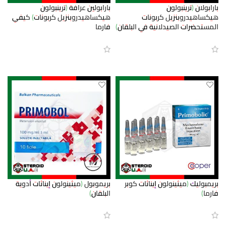
بارابولان (ترينبولون
بارابولين عرافة (ترينبولون
هيكساهيدروبنزيل كربونات
هيكساهيدروبنزيل كربونات) كيفي
المستحضرات الصيدلانية في البلقان)
فارما
قراءة المزيد
قراءة المزيد
بريمبوليك (ميثينولون إيناثات كوبر
بريموبول (ميثينولون إيناثات أدوية
فارما)
البلقان)